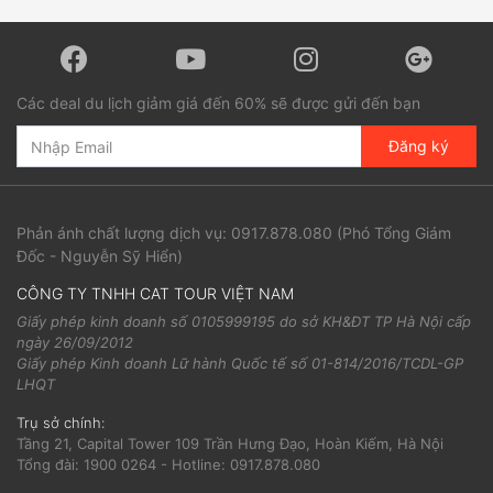
Các deal du lịch giảm giá đến 60% sẽ được gửi đến bạn
Đăng ký
Phản ánh chất lượng dịch vụ:
0917.878.080
(Phó Tổng Giám
Đốc - Nguyễn Sỹ Hiển)
CÔNG TY TNHH CAT TOUR VIỆT NAM
Giấy phép kinh doanh số 0105999195 do sở KH&ĐT TP Hà Nội cấp
ngày 26/09/2012
Giấy phép Kinh doanh Lữ hành Quốc tế số 01-814/2016/TCDL-GP
LHQT
Trụ sở chính:
Tầng 21, Capital Tower 109 Trần Hưng Đạo, Hoàn Kiếm, Hà Nội
Tổng đài: 1900 0264 - Hotline: 0917.878.080