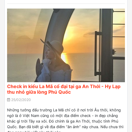
Check in kiểu La Mã cổ đại tại ga An Thới - Hy Lạp
thu nhỏ giữa lòng Phú Quốc
25/02/2020
Những tưởng đấu trường La Mã chỉ có ở nơi trời Âu thôi, không
ngờ là ở Việt Nam cũng có một địa điểm check - in đẹp chẳng
khác gì trời Tây xa xôi. Đó chính là ga An Thới, thuộc tỉnh Phú
Quốc. Bạn đã biết gì về địa điểm “ăn ảnh” này chưa. Nếu chưa thì