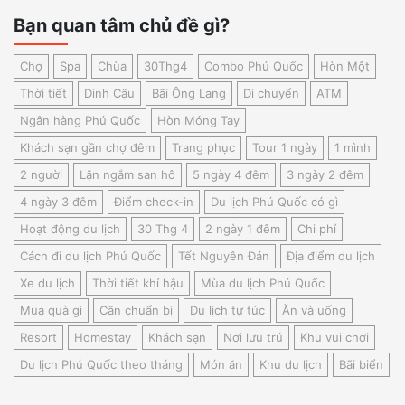
Bạn quan tâm chủ đề gì?
Chợ
Spa
Chùa
30Thg4
Combo Phú Quốc
Hòn Một
Thời tiết
Dinh Cậu
Bãi Ông Lang
Di chuyển
ATM
Ngân hàng Phú Quốc
Hòn Móng Tay
Khách sạn gần chợ đêm
Trang phục
Tour 1 ngày
1 mình
2 người
Lặn ngắm san hô
5 ngày 4 đêm
3 ngày 2 đêm
4 ngày 3 đêm
Điểm check-in
Du lịch Phú Quốc có gì
Hoạt động du lịch
30 Thg 4
2 ngày 1 đêm
Chi phí
Cách đi du lịch Phú Quốc
Tết Nguyên Đán
Địa điểm du lịch
Xe du lịch
Thời tiết khí hậu
Mùa du lịch Phú Quốc
Mua quà gì
Cần chuẩn bị
Du lịch tự túc
Ăn và uống
Resort
Homestay
Khách sạn
Nơi lưu trú
Khu vui chơi
Du lịch Phú Quốc theo tháng
Món ăn
Khu du lịch
Bãi biển