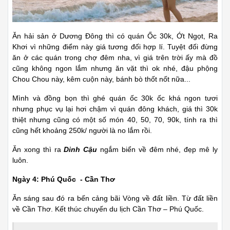
Ăn hải sản ở Dương Đông thì có quán Ốc 30k, Ớt Ngọt, Ra
Khơi vì những điểm này giá tương đối hợp lí. Tuyệt đối đừng
ăn ở các quán trong chợ đêm nha, vì giá trên trời ấy mà đồ
cũng không ngon lắm nhưng ăn vặt thì ok nhé, đậu phộng
Chou Chou này, kêm cuộn này, bánh bò thốt nốt nữa...
Mình và đồng bọn thì ghé quán ốc 30k ốc khá ngon tươi
nhưng phục vụ lại hơi chậm vì quán đông khách, giá thì 30k
thiệt nhưng cũng có một số món 40, 50, 70, 90k, tính ra thì
cũng hết khoảng 250k/ người là no lắm rồi.
Ăn xong thì ra
Dinh Cậu
ngắm biển về đêm nhé, đẹp mê ly
luôn.
Ngày 4: Phú Quốc - Cần Thơ
Ăn sáng sau đó ra bến cảng bãi Vòng về đất liền. Từ đất liền
về Cần Thơ. Kết thúc chuyến du lịch Cần Thơ – Phú Quốc.