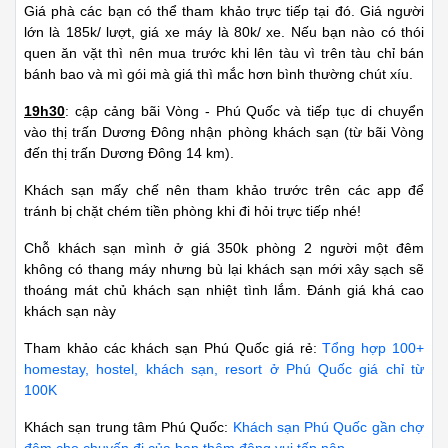
Giá phà các bạn có thể tham khảo trực tiếp tại đó. Giá người
lớn là 185k/ lượt, giá xe máy là 80k/ xe. Nếu bạn nào có thói
quen ăn vặt thì nên mua trước khi lên tàu vì trên tàu chỉ bán
bánh bao và mì gói mà giá thì mắc hơn bình thường chút xíu.
19h30
: cập cảng bãi Vòng - Phú Quốc và tiếp tục di chuyển
vào thị trấn Dương Đông nhận phòng khách sạn (từ bãi Vòng
đến thị trấn Dương Đông 14 km).
Khách sạn mấy chế nên tham khảo trước trên các app để
tránh bị chặt chém tiền phòng khi đi hỏi trực tiếp nhé!
Chỗ khách sạn mình ở giá 350k phòng 2 người một đêm
không có thang máy nhưng bù lại khách sạn mới xây sạch sẽ
thoáng mát chủ khách sạn nhiệt tình lắm. Đánh giá khá cao
khách sạn này
Tham khảo các khách sạn Phú Quốc giá rẻ:
Tổng hợp 100+
homestay, hostel, khách sạn, resort ở Phú Quốc giá chỉ từ
100K
Khách sạn trung tâm Phú Quốc:
Khách sạn Phú Quốc gần chợ
đêm cho chuyến đi của bạn thêm đông vui tấp nập