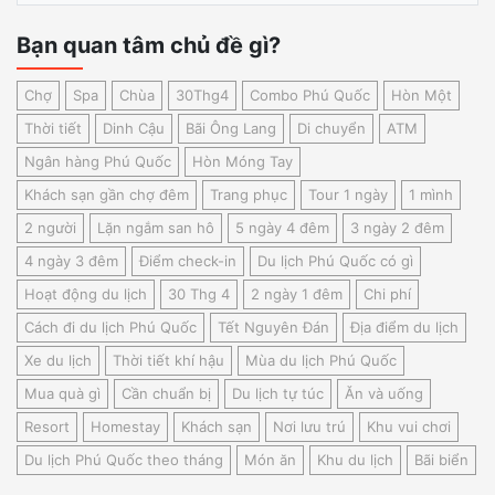
Bạn quan tâm chủ đề gì?
Chợ
Spa
Chùa
30Thg4
Combo Phú Quốc
Hòn Một
Thời tiết
Dinh Cậu
Bãi Ông Lang
Di chuyển
ATM
Ngân hàng Phú Quốc
Hòn Móng Tay
Khách sạn gần chợ đêm
Trang phục
Tour 1 ngày
1 mình
2 người
Lặn ngắm san hô
5 ngày 4 đêm
3 ngày 2 đêm
4 ngày 3 đêm
Điểm check-in
Du lịch Phú Quốc có gì
Hoạt động du lịch
30 Thg 4
2 ngày 1 đêm
Chi phí
Cách đi du lịch Phú Quốc
Tết Nguyên Đán
Địa điểm du lịch
Xe du lịch
Thời tiết khí hậu
Mùa du lịch Phú Quốc
Mua quà gì
Cần chuẩn bị
Du lịch tự túc
Ăn và uống
Resort
Homestay
Khách sạn
Nơi lưu trú
Khu vui chơi
Du lịch Phú Quốc theo tháng
Món ăn
Khu du lịch
Bãi biển