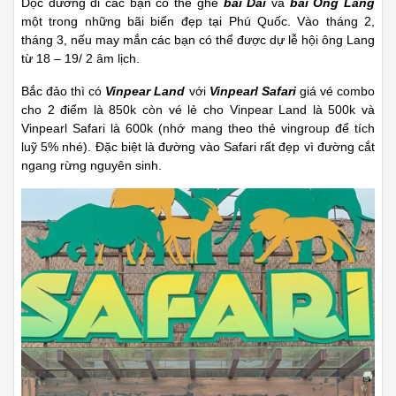
Dọc đường đi các bạn có thể ghé
bãi Dài
và
bãi Ông Lang
một trong những bãi biển đẹp tại Phú Quốc. Vào tháng 2,
tháng 3, nếu may mắn các bạn có thể được dự lễ hội ông Lang
từ 18 – 19/ 2 âm lịch.
Bắc đảo thì có
Vinpear Land
với
Vinpearl Safari
giá vé combo
cho 2 điểm là 850k còn vé lẻ cho Vinpear Land là 500k và
Vinpearl Safari là 600k (nhớ mang theo thẻ vingroup để tích
luỹ 5% nhé). Đặc biệt là đường vào Safari rất đẹp vì đường cắt
ngang rừng nguyên sinh.