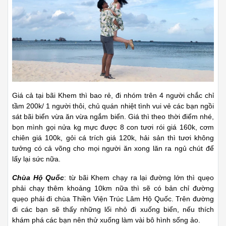
Giá cả tại bãi Khem thì bao rẻ, đi nhóm trên 4 người chắc chỉ
tầm 200k/ 1 người thôi, chủ quán nhiệt tình vui vẻ các bạn ngồi
sát bãi biển vừa ăn vừa ngắm biển. Giá thì theo thời điểm nhé,
bọn mình gọi nửa kg mực được 8 con tươi rói giá 160k, cơm
chiên giá 100k, gỏi cá trích giá 120k, hải sản thì tươi không
tưởng có cả võng cho mọi người ăn xong lăn ra ngủ chút để
lấy lại sức nữa.
Chùa Hộ Quốc
: từ bãi Khem chạy ra lại đường lớn thì quẹo
phải chạy thêm khoảng 10km nữa thì sẽ có bản chỉ đường
quẹo phải đi chùa Thiền Viện Trúc Lâm Hộ Quốc. Trên đường
đi các bạn sẽ thấy những lối nhỏ đi xuống biển, nếu thích
khám phá các bạn nên thử xuống làm vài bô hình sống ảo.