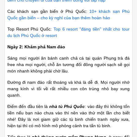
Các khách sạn gần biển ở Phú Quốc:
10+ khách sạn Phú
Quốc gần biển – cho kỳ nghỉ của bạn thêm hoàn hảo
Top Resort Phú Quốc:
Top 6 resort "đáng tiền" nhất cho tour
du lịch Phú Quốc ở resort
Ngày 2: Khám phá Nam đảo
Sáng mọi người ăn bánh canh chả cá tại quán Phụng trà đá
free nha mọi người, chỗ ăn tương đối đông người sạch sẽ gọi
món nhanh không phải chờ lâu.
Đường đi nam đảo rất thoáng và khá là dễ đi. Mọi người nhớ
mang kính vì tối về rất nhiều con côn trùng nhỏ bay xung
quanh.
Điểm đến đầu tiên là
nhà tù Phú Quốc
: vào đây thì không tốn
tiền nếu bạn nào chưa vào thì nên vào thử một lần cho biết
nhé! Đây là nơi giam giữ các tù binh chiến tranh ngày xưa,
hiện tại thì có mô hình mô phỏng cảnh tra tấn tù binh.
Tiếp theo là
nhà thùng nước mắm Phụng Hưng
, ở ngay đối