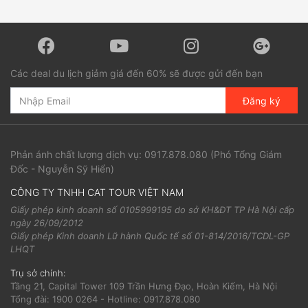
Các deal du lịch giảm giá đến 60% sẽ được gửi đến bạn
Đăng ký
Phản ánh chất lượng dịch vụ:
0917.878.080
(Phó Tổng Giám
Đốc - Nguyễn Sỹ Hiển)
CÔNG TY TNHH CAT TOUR VIỆT NAM
Giấy phép kinh doanh số 0105999195 do sở KH&ĐT TP Hà Nội cấp
ngày 26/09/2012
Giấy phép Kinh doanh Lữ hành Quốc tế số 01-814/2016/TCDL-GP
LHQT
Trụ sở chính:
Tầng 21, Capital Tower 109 Trần Hưng Đạo, Hoàn Kiếm, Hà Nội
Tổng đài: 1900 0264 - Hotline: 0917.878.080