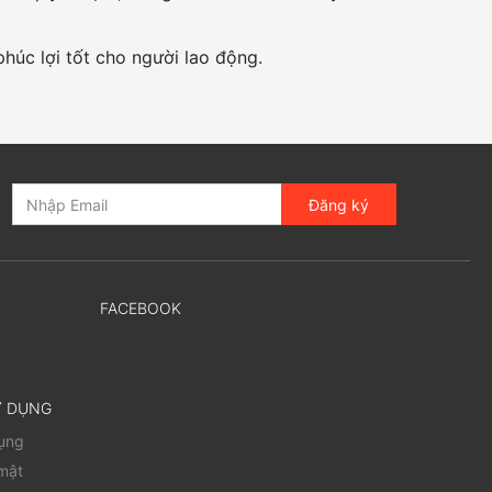
húc lợi tốt cho người lao động.
Đăng ký
FACEBOOK
Ử DỤNG
dụng
mật