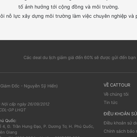
tố ảnh hưởng tới cộng đồng và môi trường.
tôi nỗ lực xây dựng môi trường làm việc chuyên nghiệp và p
Các deal du lịch giảm giá đến 60% sẽ được gửi đến bạn
VỀ CATTOUR
 Giám Đốc - Nguyễn Sỹ Hiển)
Về chúng tôi
Tin tức
 Nội cấp ngày 26/09/2012
/TCDL-GP LHQT
ĐIỀU KHOẢN S
hú Quốc:
Điều khoản sử 
ổ 4, Đ. Trần Hưng Đạo, P. Dương Tơ, H. Phú Quốc,
Chính sách bảo 
iên Giang