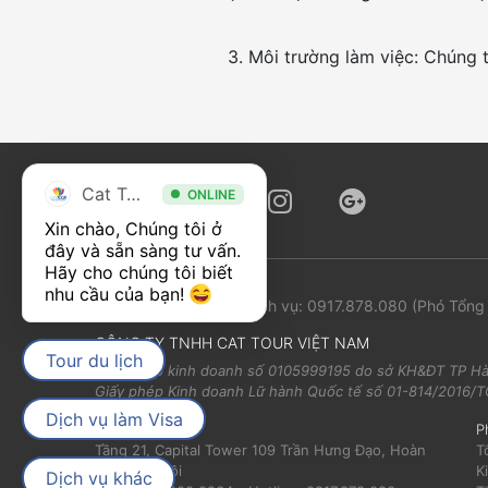
3. Môi trường làm việc: Chúng 
Cat Tour
ONLINE
Xin chào, Chúng tôi ở 
đây và sẵn sàng tư vấn. 
Hãy cho chúng tôi biết 
nhu cầu của bạn! 
Phản ánh chất lượng dịch vụ:
0917.878.080
(Phó Tổng
CÔNG TY TNHH CAT TOUR VIỆT NAM
Tour du lịch
Giấy phép kinh doanh số 0105999195 do sở KH&ĐT TP Hà
Giấy phép Kinh doanh Lữ hành Quốc tế số 01-814/2016
Dịch vụ làm Visa
Trụ sở chính:
P
Tầng 21, Capital Tower 109 Trần Hưng Đạo, Hoàn
T
Kiếm, Hà Nội
K
Dịch vụ khác