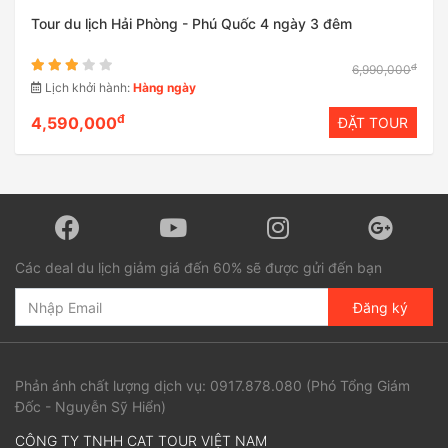
Tour du lịch Hải Phòng - Phú Quốc 4 ngày 3 đêm
đ
6,990,000
Lịch khởi hành:
Hàng ngày
đ
4,590,000
ĐẶT TOUR
Các deal du lịch giảm giá đến 60% sẽ được gửi đến bạn
Đăng ký
Phản ánh chất lượng dịch vụ:
0917.878.080
(Phó Tổng Giám
Đốc - Nguyễn Sỹ Hiển)
CÔNG TY TNHH CAT TOUR VIỆT NAM