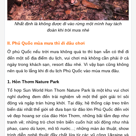
Nhất định là không được đi vào rừng một mình hay tách
đoàn khi trời mưa nhé
II. Phú Quốc mùa mưa thì đi đâu chơi
Ở phú Quốc nếu trời mưa không quá to thì bạn vẫn có thể đi
đến một số địa điểm du lịch, vui chơi mà không cần phải ở cả
ngày trong khách sạn, resort đâu nhé. Vì vậy bạn cũng không
nên quá lo lắng khi đi du lịch Phú Quốc vào mùa mưa đâu.
1. Hòn Thơm Nature Park
Tổ hợp Sun World Hon Thom Nature Park là một khu vui chơi
nghỉ dưỡng đem đến trải nghiệm về một thế giới giải trí sôi
động và ngập tràn hứng khởi. Tại đây, hệ thống cáp treo trên
biển dài nhất thế giới sẽ đưa bạn từ đảo lớn Phú Quốc đến với
vẻ đẹp hoang sơ của đảo Hòn Thơm, những bãi tắm đẹp như
tranh vẽ; những trò chơi trên biển cuốn hút sôi động như nhà
phao, cano dù lượn, mô tô nước...; những màn ảo thuật, show
trình diễn nghệ thuật đầy chất lửa từ các vũ công Ukraine và