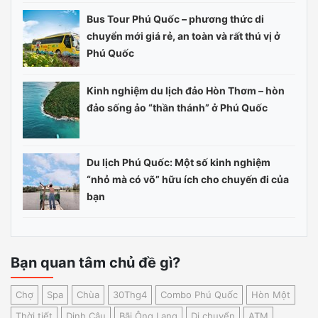
Bus Tour Phú Quốc – phương thức di
chuyển mới giá rẻ, an toàn và rất thú vị ở
Phú Quốc
Kinh nghiệm du lịch đảo Hòn Thơm – hòn
đảo sống ảo “thần thánh” ở Phú Quốc
Du lịch Phú Quốc: Một số kinh nghiệm
“nhỏ mà có võ” hữu ích cho chuyến đi của
bạn
Bạn quan tâm chủ đề gì?
Chợ
Spa
Chùa
30Thg4
Combo Phú Quốc
Hòn Một
Thời tiết
Dinh Cậu
Bãi Ông Lang
Di chuyển
ATM