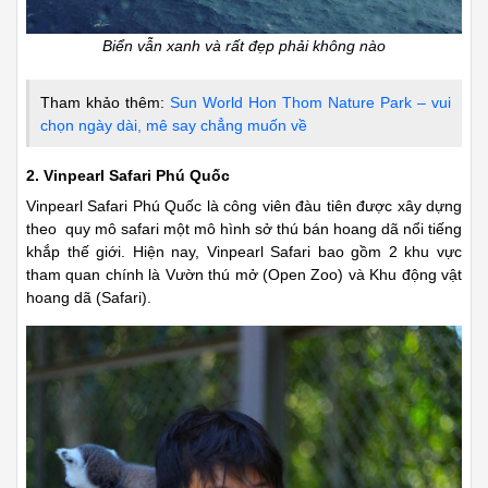
Biển vẫn xanh và rất đẹp phải không nào
Tham khảo thêm:
Sun World Hon Thom Nature Park – vui
chọn ngày dài, mê say chẳng muốn về
2. Vinpearl Safari Phú Quốc
Vinpearl Safari Phú Quốc là công viên đàu tiên được xây dựng
theo quy mô safari một mô hình sở thú bán hoang dã nổi tiếng
khắp thế giới. Hiện nay, Vinpearl Safari bao gồm 2 khu vực
tham quan chính là Vườn thú mở (Open Zoo) và Khu động vật
hoang dã (Safari).