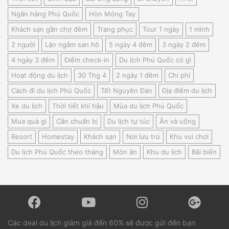
Ngân hàng Phú Quốc
Hòn Móng Tay
Khách sạn gần chợ đêm
Trang phục
Tour 1 ngày
1 mình
2 người
Lặn ngắm san hô
5 ngày 4 đêm
3 ngày 2 đêm
4 ngày 3 đêm
Điểm check-in
Du lịch Phú Quốc có gì
Hoạt động du lịch
30 Thg 4
2 ngày 1 đêm
Chi phí
Cách đi du lịch Phú Quốc
Tết Nguyên Đán
Địa điểm du lịch
Xe du lịch
Thời tiết khí hậu
Mùa du lịch Phú Quốc
Mua quà gì
Cần chuẩn bị
Du lịch tự túc
Ăn và uống
Resort
Homestay
Khách sạn
Nơi lưu trú
Khu vui chơi
Du lịch Phú Quốc theo tháng
Món ăn
Khu du lịch
Bãi biển
Các deal du lịch giảm giá đến 60% sẽ được gửi đến bạn