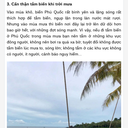
3. Cẩn thận tắm biển khi trời mưa
Vào mùa khô, biển Phú Quốc rất bình yên và lặng sóng rất
thích hợp để tắm biển, ngụp lặn trong làn nước mát rượi.
Nhưng vào mùa mưa thì biển nơi đây lại trở lên dữ dội hơn
bao giờ hết, với những đợt sóng mạnh. Vì vậy, nếu đi tắm biển
ở Phú Quốc trong mùa mưa bạn nên tắm ở những khu vực
đông người, không nên bơi ra quá xa bờ; tuyệt đối không được
tắm biển lúc mưa to, sóng lớn; không tắm ở các khu vực không
có người, ít người, cảnh báo nguy hiểm...