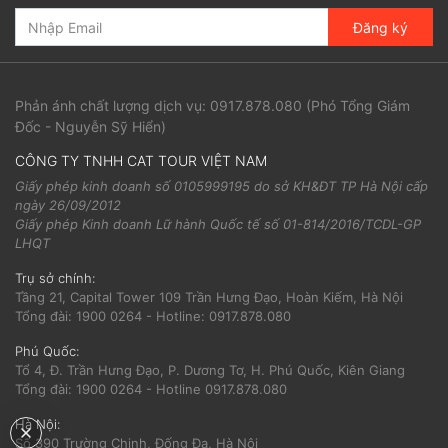
Đăng ký
Phản ánh chất lượng dịch vụ:
0917.878.080
(Phó Tổng Giám
Đốc - Nguyễn Sỹ Hiển)
CÔNG TY TNHH CAT TOUR VIỆT NAM
Giấy phép kinh doanh số 0105999195 do sở KH&ĐT TP Hà Nội cấp
ngày 26/09/2012
Giấy phép Kinh doanh Lữ hành Quốc tế số 01-814/2016/TCDL-GP
LHQT
Trụ sở chính:
Tầng 21, Capital Tower 109 Trần Hưng Đạo, Hoàn Kiếm, Hà Nội
Tổng đài: 1900 0264 - Hotline: 0917.878.080
Phú Quốc:
Tổ 4, Đ. Trần Hưng Đạo, P. Dương Tơ, H. Phú Quốc, Kiên Giang
Tổng đài: 1900 0264 - Hotline 0917.878.080
Hà Nội:
Số 390 Trường Chinh, Đống Đa, Hà Nội