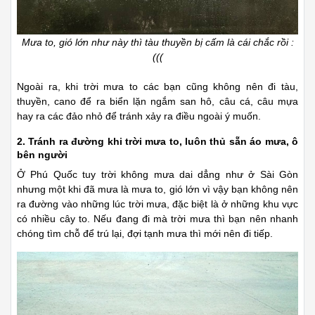
Mưa to, gió lớn như này thì tàu thuyền bị cấm là cái chắc rồi :
(((
Ngoài ra, khi trời mưa to các bạn cũng không nên đi tàu,
thuyền, cano để ra biển lặn ngắm san hô, câu cá, câu mựa
hay ra các đảo nhỏ để tránh xảy ra điều ngoài ý muốn.
2. Tránh ra đường khi trời mưa to, luôn thủ sẵn áo mưa, ô
bên người
Ở Phú Quốc tuy trời không mưa dai dẳng như ở Sài Gòn
nhưng một khi đã mưa là mưa to, gió lớn vì vậy bạn không nên
ra đường vào những lúc trời mưa, đặc biệt là ở những khu vực
có nhiều cây to. Nếu đang đi mà trời mưa thì bạn nên nhanh
chóng tìm chỗ để trú lại, đợi tạnh mưa thì mới nên đi tiếp.