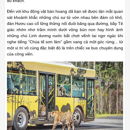
du khách.
Đến với khu động vật bán hoang dã bạn sẽ được tận mắt quan
sát khoảnh khắc những chú sư tử vờn nhau bên đám cỏ khô,
đàn Hươu cao cổ lững thững nối đuôi băng qua đường, bầy Tê
giác nhởn nhơ trầm mình dưới vũng bùn non hay hình ảnh
những chú Linh dương nước bất chợt vểnh tai ngơ ngác khi
nghe tiếng “Chúa tể sơn lâm” gầm vang cả một góc rừng... từ
một vị trí vô cùng đặc biệt đó là trên chiếc xe bus chuyên dụng
của công viên.