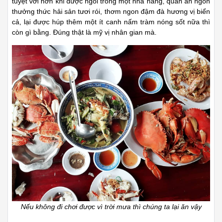
tuyệt vời hơn khi được ngồi trong một nhà hàng, quán ăn ngon
thưởng thức hải sản tươi rói, thơm ngon đậm đà hương vị biển
cả, lại được húp thêm một ít canh nấm tràm nóng sốt nữa thì
còn gì bằng. Đúng thật là mỹ vị nhân gian mà.
Nếu không đi chơi được vì trời mưa thì chúng ta lại ăn vậy