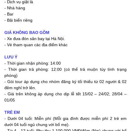
- Dịch vụ giặt là
- Nhà hàng
- Bar
- Bãi biển riêng
GIÁ KHÔNG BAO GỒM
- Xe đưa đón sân bay tại Hà Nội.
- Vé tham quan các địa điểm khác
LƯU Ý
- Thời gian nhận phòng: 14:00
- Thời gian trả phòng: 12:00 (có thể trả muộn tùy tình trạng
phòng)
- Gói tour áp dụng cho nhóm đăng ký tối thiểu từ 02 người & 02
đêm nghỉ trở lên.
- Giá trên không áp dụng cho dịp lễ tết 15/02 – 24/02; 28/04 –
01/05
TRẺ EM
- Dưới 04 tuổi: Miễn phí (Mỗi gia đình được miễn phí 2 trẻ em
dưới 04 tuổi ngủ chung với bố mẹ).
- Từ 4 - 12 tuổi: Phụ thu 1,100,000 VNĐ/đêm (Ngủ chung với bố