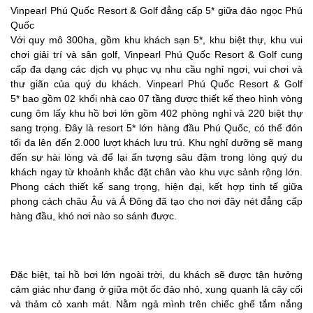
Vinpearl Phú Quốc Resort & Golf đẳng cấp 5* giữa đảo ngọc Phú
Quốc
Với quy mô 300ha, gồm khu khách sạn 5*, khu biệt thự, khu vui
chơi giải trí và sân golf, Vinpearl Phú Quốc Resort & Golf cung
cấp đa dạng các dịch vụ phục vụ nhu cầu nghỉ ngơi, vui chơi và
thư giãn của quý du khách. Vinpearl Phú Quốc Resort & Golf
5* bao gồm 02 khối nhà cao 07 tầng được thiết kế theo hình vòng
cung ôm lấy khu hồ bơi lớn gồm 402 phòng nghỉ và 220 biệt thự
sang trọng. Đây là resort 5* lớn hàng đầu Phú Quốc, có thể đón
tối đa lên đến 2.000 lượt khách lưu trú. Khu nghỉ dưỡng sẽ mang
đến sự hài lòng và để lại ấn tượng sâu đậm trong lòng quý du
khách ngay từ khoảnh khắc đặt chân vào khu vực sảnh rộng lớn.
Phong cách thiết kế sang trọng, hiện đại, kết hợp tinh tế giữa
phong cách châu Âu và Á Đông đã tạo cho nơi đây nét đẳng cấp
hàng đầu, khó nơi nào so sánh được.
Đặc biệt, tại hồ bơi lớn ngoài trời, du khách sẽ được tận hưởng
cảm giác như đang ở giữa một ốc đảo nhỏ, xung quanh là cây cối
và thảm cỏ xanh mát. Nằm ngả mình trên chiếc ghế tắm nắng