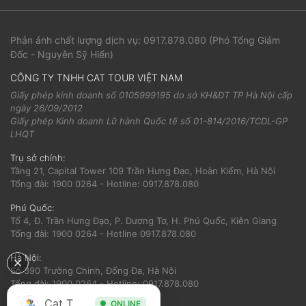
Phản ánh chất lượng dịch vụ:
0917.878.080
(Phó Tổng Giám
Đốc - Nguyễn Sỹ Hiển)
CÔNG TY TNHH CAT TOUR VIỆT NAM
Giấy phép kinh doanh số 0105999195 do sở KH&ĐT TP Hà Nội cấp
ngày 26/09/2012
Giấy phép Kinh doanh Lữ hành Quốc tế số 01-814/2016/TCDL-GP
LHQT
Trụ sở chính:
Tầng 21, Capital Tower 109 Trần Hưng Đạo, Hoàn Kiếm, Hà Nội
Tổng đài: 1900 0264 - Hotline: 0917.878.080
Phú Quốc:
Tổ 4, Đ. Trần Hưng Đạo, P. Dương Tơ, H. Phú Quốc, Kiên Giang
Tổng đài: 1900 0264 - Hotline 0917.878.080
Hà Nội:
Số 390 Trường Chinh, Đống Đa, Hà Nội
Tổng đài: 1900 0264 - Hotline: 0917.878.080
Cat Tour
ONLINE