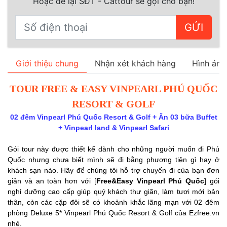
Hoặc để lại SĐT - Cattour sẽ gọi cho bạn!
GỬI
Giới thiệu chung
Nhận xét khách hàng
Hình ảnh
TOUR FREE & EASY VINPEARL PHÚ QUỐC
RESORT & GOLF
02 đêm Vinpearl Phú Quốc Resort & Golf + Ăn 03 bữa Buffet
+ Vinpearl land & Vinpearl Safari
Gói tour này được thiết kế dành cho những người muốn đi Phú
Quốc nhưng chưa biết mình sẽ đi bằng phương tiện gì hay ở
khách sạn nào. Hãy để chúng tôi hỗ trợ chuyến đi của bạn đơn
giản và an toàn hơn với [
Free&Easy Vinpearl Phú Quốc
] gói
nghỉ dưỡng cao cấp giúp quý khách thư giãn, làm tươi mới bản
thân, còn các cặp đôi sẽ có khoảnh khắc lãng mạn với 02 đêm
phòng Deluxe 5* Vinpearl Phú Quốc Resort & Golf của Ezfree.vn
nhé.