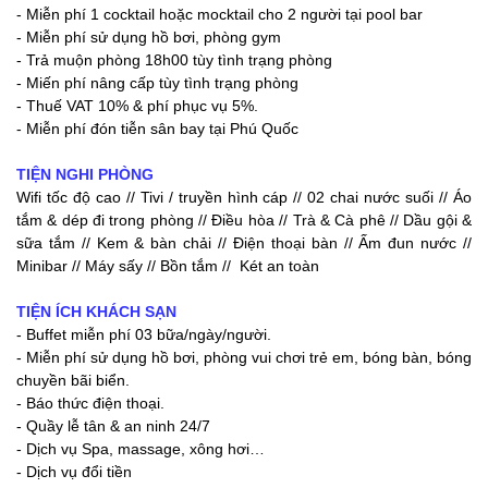
- Miễn phí 1 cocktail hoặc mocktail cho 2 người tại pool bar
- Miễn phí sử dụng hồ bơi, phòng gym
- Trả muộn phòng 18h00 tùy tình trạng phòng
- Miến phí nâng cấp tùy tình trạng phòng
- Thuế VAT 10% & phí phục vụ 5%.
- Miễn phí đón tiễn sân bay tại Phú Quốc
TIỆN NGHI PHÒNG
Wifi tốc độ cao // Tivi / truyền hình cáp // 02 chai nước suối // Áo
tắm & dép đi trong phòng // Điều hòa // Trà & Cà phê // Dầu gội &
sữa tắm // Kem & bàn chải // Điện thoại bàn // Ấm đun nước //
Minibar // Máy sấy // Bồn tắm // Két an toàn
TIỆN ÍCH KHÁCH SẠN
- Buffet miễn phí 03 bữa/ngày/người.
- Miễn phí sử dụng hồ bơi, phòng vui chơi trẻ em, bóng bàn, bóng
chuyền bãi biển.
- Báo thức điện thoại.
- Quầy lễ tân & an ninh 24/7
- Dịch vụ Spa, massage, xông hơi…
- Dịch vụ đổi tiền